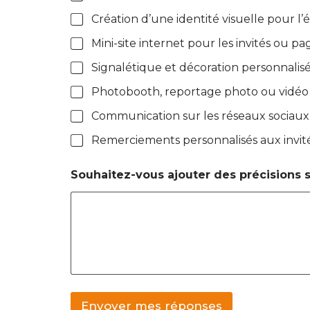
Création d’une identité visuelle pour l
Mini-site internet pour les invités ou p
Signalétique et décoration personnali
Photobooth, reportage photo ou vidéo
Communication sur les réseaux sociaux
Remerciements personnalisés aux invit
a
Souhaitez-vous ajouter des précisions 
c
c
o
m
p
a
g
n
e
m
Envoyer mes réponses
e