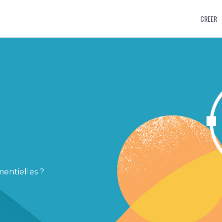
CREER
mentielles ?